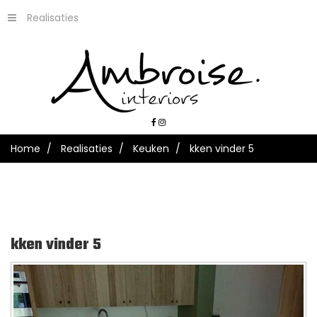
Realisaties
Home
Realisaties
Keuken
kken vinder 5
kken
vinder
5