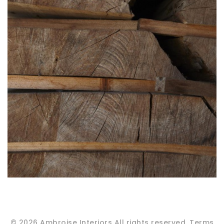
Productie
©
2026
Ambroise Interiors
All rights reserved.
Terms